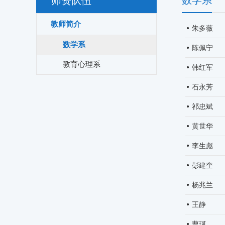
数学系
师资队伍
教师简介
朱多薇
数学系
陈佩宁
教育心理系
韩红军
石永芳
祁忠斌
黄世华
李生彪
彭建奎
杨兆兰
王静
曹珂