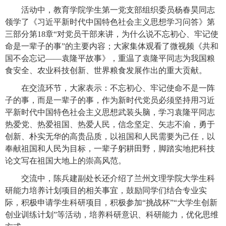
活动中，教育学院学生第一党支部组织委员杨春昊同志
领学了《习近平新时代中国特色社会主义思想学习问答》第
三部分第
18
章“对党员干部来讲，为什么说不忘初心、牢记使
命是一辈子的事”的主要内容；大家集体观看了微视频《共和
国不会忘记——袁隆平故事》，重温了袁隆平同志为我国粮
食安全、农业科技创新、世界粮食发展作出的重大贡献。
在交流环节，大家表示：不忘初心、牢记使命不是一阵
子的事，而是一辈子的事，作为新时代党员必须坚持用习近
平新时代中国特色社会主义思想武装头脑，学习袁隆平同志
热爱党、热爱祖国、热爱人民，信念坚定、矢志不渝，勇于
创新、朴实无华的高贵品质，以祖国和人民需要为己任，以
奉献祖国和人民为目标，一辈子躬耕田野，脚踏实地把科技
论文写在祖国大地上的崇高风范。
交流中，陈兵建副处长还介绍了兰州文理学院大学生科
研能力培养计划项目的相关事宜，鼓励同学们结合专业实
际，积极申请学生科研项目，积极参加“挑战杯”“大学生创新
创业训练计划”等活动，培养科研意识、科研能力，优化思维